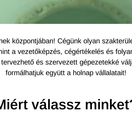
einek központjában! Cégünk olyan szakterül
 mint a vezetőképzés, cégértékelés és folya
, tervezhető és szervezett gépezetekké vál
formálhatjuk együtt a holnap vállalatait!
Miért válassz minket