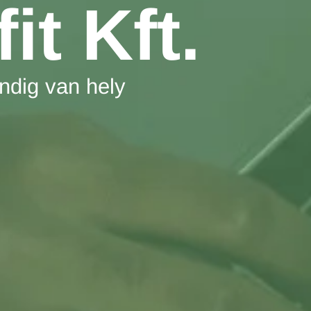
it Kft.
indig van hely