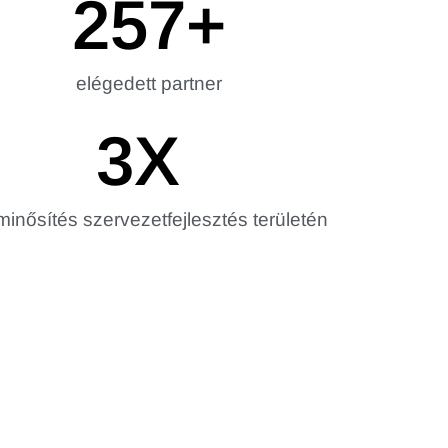
257
+
elégedett partner
3
X
inősítés szervezetfejlesztés területén