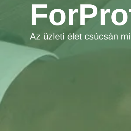
ForProf
Az üzleti élet csúcsán m