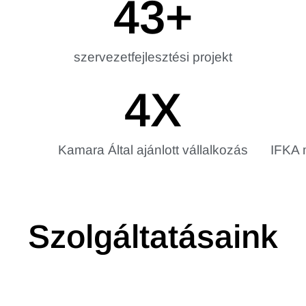
43
+
szervezetfejlesztési projekt
4
X
Kamara Által ajánlott vállalkozás
IFKA m
Szolgáltatásaink