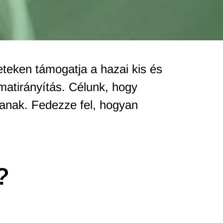
eteken támogatja a hazai kis és
matirányítás. Célunk, hogy
janak. Fedezze fel, hogyan
?