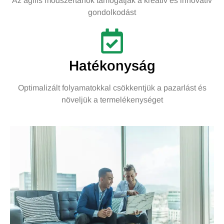
Az agilis módszertanok támogatják a kreatív és innovatív
gondolkodást
Hatékonyság
Optimalizált folyamatokkal csökkentjük a pazarlást és
növeljük a termelékenységet