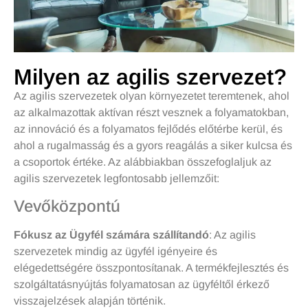
Milyen az agilis szervezet?
Az agilis szervezetek olyan környezetet teremtenek, ahol
az alkalmazottak aktívan részt vesznek a folyamatokban,
az innováció és a folyamatos fejlődés előtérbe kerül, és
ahol a rugalmasság és a gyors reagálás a siker kulcsa és
a csoportok értéke. Az alábbiakban összefoglaljuk az
agilis szervezetek legfontosabb jellemzőit:
Vevőközpontú
Fókusz az Ügyfél számára szállítandó
: Az agilis
szervezetek mindig az ügyfél igényeire és
elégedettségére összpontosítanak. A termékfejlesztés és
szolgáltatásnyújtás folyamatosan az ügyféltől érkező
visszajelzések alapján történik.