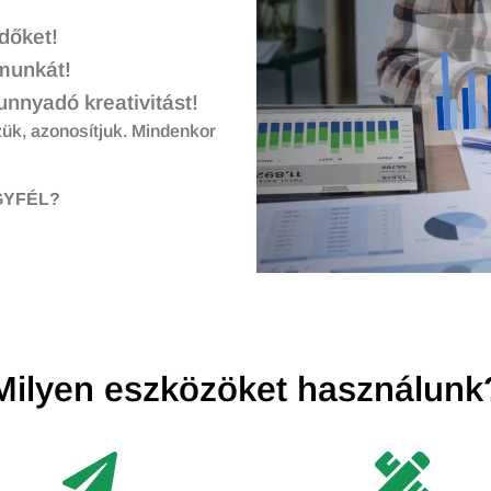
időket!
ómunkát!
nnyadó kreativitást!
ük, azonosítjuk. Mindenkor
GYFÉL?
Milyen eszközöket használunk