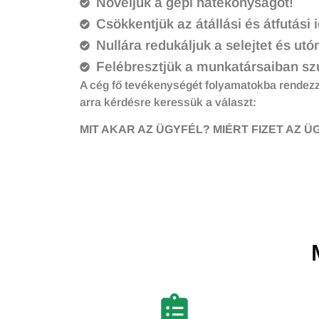
Növeljük a gépi hatékonyságot!
Csökkentjük az átállási és átfutási 
Nullára redukáljuk a selejtet és ut
Felébresztjük a munkatársaiban szu
A cég fő tevékenységét folyamatokba rendezz
arra kérdésre keressük a választ:
MIT AKAR AZ ÜGYFÉL? MIÉRT FIZET AZ Ü