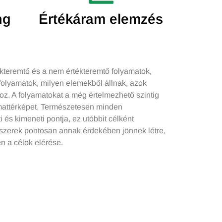
ng
Értékáram elemzés
kteremtő és a nem értékteremtő folyamatok,
ő folyamatok, milyen elemekből állnak, azok
z. A folyamatokat a még értelmezhető szintig
amattérképet. Természetesen minden
és kimeneti pontja, ez utóbbit célként
szerek pontosan annak érdekében jönnek létre,
n a célok elérése.
rű: NE GYÁRTSÁL ROSSZAT, NE ADJ ÁT
ROSSZAT….
 is értelmezhetjük, így roppant egyszerűen
et, a felelősségi köröket, a hatásköröket, a