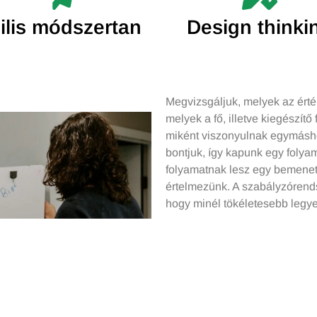
ilis módszertan
Design thinki
Megvizsgáljuk, melyek az érté
melyek a fő, illetve kiegészít
miként viszonyulnak egymásho
bontjuk, így kapunk egy foly
folyamatnak lesz egy bemeneti 
értelmezünk. A szabályzórend
hogy minél tökéletesebb legye
Szabályrendszerünk egysze
ROSSZAT, NE VEGYÉL ÁT 
A munkatársakat belső vevőkét
lehet definiálni a megfelelőség
végzendő tevékenységet.