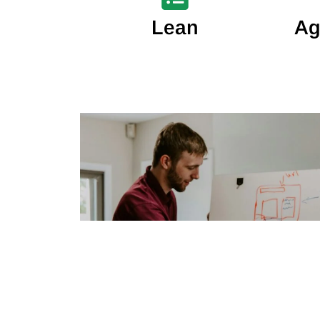
Lean
Ag