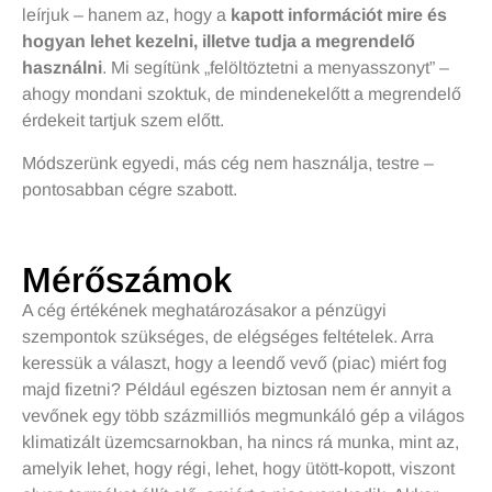
leírjuk – hanem az, hogy a
kapott információt mire és
hogyan lehet kezelni, illetve tudja a megrendelő
használni
. Mi segítünk „felöltöztetni a menyasszonyt” –
ahogy mondani szoktuk, de mindenekelőtt a megrendelő
érdekeit tartjuk szem előtt.
Módszerünk egyedi, más cég nem használja, testre –
pontosabban cégre szabott.
Mérőszámok
A cég értékének meghatározásakor a pénzügyi
szempontok szükséges, de elégséges feltételek. Arra
keressük a választ, hogy a leendő vevő (piac) miért fog
majd fizetni? Például egészen biztosan nem ér annyit a
vevőnek egy több százmilliós megmunkáló gép a világos
klimatizált üzemcsarnokban, ha nincs rá munka, mint az,
amelyik lehet, hogy régi, lehet, hogy ütött-kopott, viszont