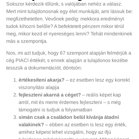
Sokszor kérdezik tőlünk, s valójában nehéz a válasz.
Mert mint tulajdonosnak egy élet munkáját, ami lássuk be:
megfizethetetlen. Vevőnek pedig: mekkora eredményt
tudok kihozni belőle? A befektetett pénzem mikor térül
meg, mikor kezd el nyereséges lenni? Tehát mindenkinek
más a szempontja.
Nos, mi azt tudjuk, hogy 67 szempont alapján felmérjük a
cég PIACI értékét, s ennek alapján a tulajdonos kezébe
tesszük a dokumentációt, döntsön:
értékesíteni akarja?
– ez esetben lesz egy korrekt
viszonyítási alapja
fejleszteni akarná a céget?
– reális képet kap
arról, mit és merre érdemes fejleszteni – s még
támogatni is tudjuk a folyamatban
simán csak a családon belül kívánja átadni
valakinek?
– ebben az esetben is lesz egy érték,
amihez képest lehet vizsgálni, hogy az ifjú