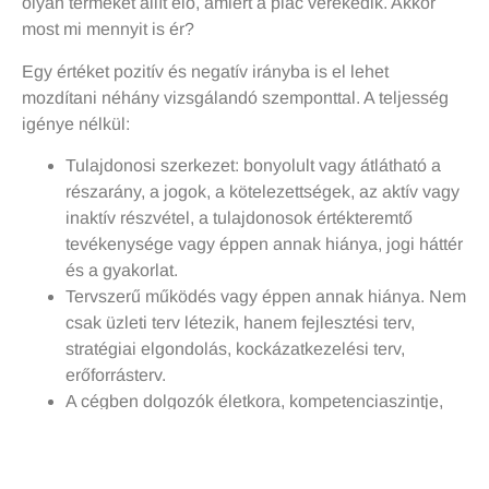
olyan terméket állít elő, amiért a piac verekedik. Akkor
most mi mennyit is ér?
Egy értéket pozitív és negatív irányba is el lehet
mozdítani néhány vizsgálandó szemponttal. A teljesség
igénye nélkül:
Tulajdonosi szerkezet: bonyolult vagy átlátható a
részarány, a jogok, a kötelezettségek, az aktív vagy
inaktív részvétel, a tulajdonosok értékteremtő
tevékenysége vagy éppen annak hiánya, jogi háttér
és a gyakorlat.
Tervszerű működés vagy éppen annak hiánya. Nem
csak üzleti terv létezik, hanem fejlesztési terv,
stratégiai elgondolás, kockázatkezelési terv,
erőforrásterv.
A cégben dolgozók életkora, kompetenciaszintje,
értékelési rendszerük, szervezett és szabályozott
munkavállalásuk. Például mikoriak a munkaköri
leírások és azok mennyire szofisztikáltak. Mekkora