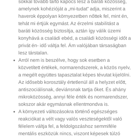
sokkal tovább tartó kapocs lesz a baráti közösség,
amelynek kohézióját a „mi-tudat” adja, miszerint a
haverok éppolyan környezetben nőttek fel, mint én,
tehát mi értjük egymást. Az érzelmi stabilitást a
baráti közösség biztosítja, aztán így válik üzemi
konyhává a családi ebéd, a családi közösségi időt a
privát én- idő váltja fel. Ám valójában társaságban
lesz társtalan.
Arról nem is beszélve, hogy sok esetben a
közvetített értékek, normarendszerek, a közös nyelv,
a megélt együttes tapasztalat képes tévutat kijelölni.
Az idősebb korosztály értetlenül áll a helyzet előtt,
antiszociálisnak, deviánsnak tartja őket. És ahány
mikroközösség, annyi féle érték és normarendszer,
sokszor akár egymásnak ellentmondva is.
A környezeti változásokra történő egészséges
reakciókat a vélt vagy valós veszteségektől való
félelem váltja fel, a feldolgozáshoz semmiféle
mentális eszközük nincs, viszont képesek túlzó