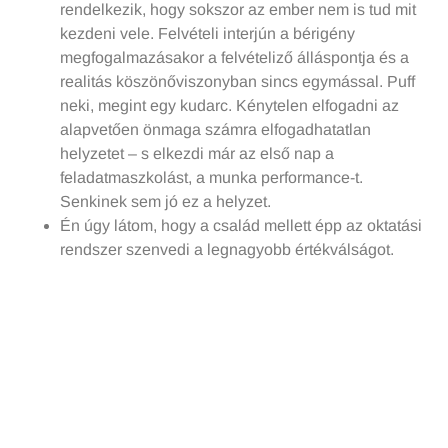
rendelkezik, hogy sokszor az ember nem is tud mit
kezdeni vele. Felvételi interjún a bérigény
megfogalmazásakor a felvételiző álláspontja és a
realitás köszönőviszonyban sincs egymással. Puff
neki, megint egy kudarc. Kénytelen elfogadni az
alapvetően önmaga számra elfogadhatatlan
helyzetet – s elkezdi már az első nap a
feladatmaszkolást, a munka performance-t.
Senkinek sem jó ez a helyzet.
Én úgy látom, hogy a család mellett épp az oktatási
rendszer szenvedi a legnagyobb értékválságot.
Értem én, hogy sokszínű, meg differenciált, meg
minden, de ebben a
sokféleségben
ideje lenne már
konkrétan
valamilyenné
válni, hogy szülő-gyerek
dönteni tudjon egy- egy irány kijelölésekor.
Az egyes foglalkozások olyan tudást igényelnek,
melyeket szinte egyetlen képző intézmény sem tud
lefedni, így a munkáltató kénytelen
alapképzettségűnek tekinteni a szakmát adó