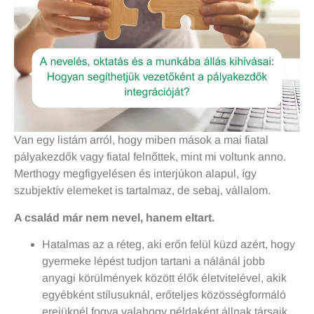
Van egy listám arról, hogy miben mások a mai fiatal
pályakezdők vagy fiatal felnőttek, mint mi voltunk anno.
Merthogy megfigyelésen és interjúkon alapul, így
szubjektív elemeket is tartalmaz, de sebaj, vállalom.
A család már nem nevel, hanem eltart.
Hatalmas az a réteg, aki erőn felül küzd azért, hogy
gyermeke lépést tudjon tartani a nálánál jobb
anyagi körülmények között élők életvitelével, akik
egyébként stílusuknál, erőteljes közösségformáló
erejüknél fogva valahogy példaként állnak társaik