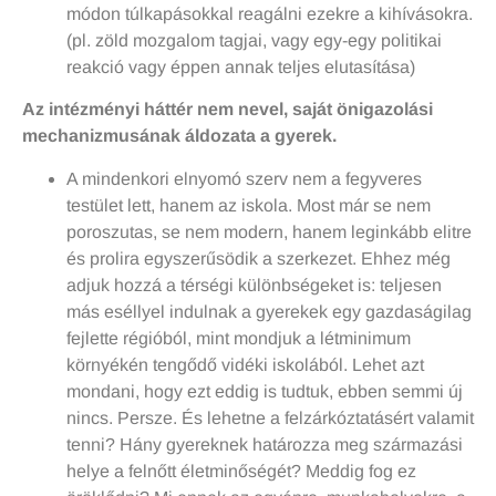
módon túlkapásokkal reagálni ezekre a kihívásokra.
(pl. zöld mozgalom tagjai, vagy egy-egy politikai
reakció vagy éppen annak teljes elutasítása)
Az intézményi háttér nem nevel, saját önigazolási
mechanizmusának áldozata a gyerek.
A mindenkori elnyomó szerv nem a fegyveres
testület lett, hanem az iskola. Most már se nem
poroszutas, se nem modern, hanem leginkább elitre
és prolira egyszerűsödik a szerkezet. Ehhez még
adjuk hozzá a térségi különbségeket is: teljesen
más eséllyel indulnak a gyerekek egy gazdaságilag
fejlette régióból, mint mondjuk a létminimum
környékén tengődő vidéki iskolából. Lehet azt
mondani, hogy ezt eddig is tudtuk, ebben semmi új
nincs. Persze. És lehetne a felzárkóztatásért valamit
tenni? Hány gyereknek határozza meg származási
helye a felnőtt életminőségét? Meddig fog ez