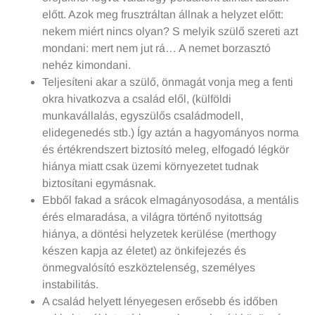
előtt. Azok meg frusztráltan állnak a helyzet előtt:
nekem miért nincs olyan? S melyik szülő szereti azt
mondani: mert nem jut rá… A nemet borzasztó
nehéz kimondani.
Teljesíteni akar a szülő, önmagát vonja meg a fenti
okra hivatkozva a család elől, (külföldi
munkavállalás, egyszülős családmodell,
elidegenedés stb.) Így aztán a hagyományos norma
és értékrendszert biztosító meleg, elfogadó légkör
hiánya miatt csak üzemi környezetet tudnak
biztosítani egymásnak.
Ebből fakad a srácok elmagányosodása, a mentális
érés elmaradása, a világra történő nyitottság
hiánya, a döntési helyzetek kerülése (merthogy
készen kapja az életet) az önkifejezés és
önmegvalósító eszköztelenség, személyes
instabilitás.
A család helyett lényegesen erősebb és időben