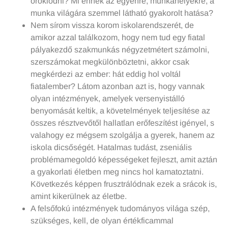
öröklődni? Mi ennek az egyénre, munkahelyekre, a
munka világára szemmel látható gyakorolt hatása?
Nem sírom vissza korom iskolarendszerét, de
amikor azzal találkozom, hogy nem tud egy fiatal
pályakezdő szakmunkás négyzetmétert számolni,
szerszámokat megkülönböztetni, akkor csak
megkérdezi az ember: hát eddig hol voltál
fiatalember? Látom azonban azt is, hogy vannak
olyan intézmények, amelyek versenyistálló
benyomását keltik, a követelmények teljesítése az
összes résztvevőtől hallatlan erőfeszítést igényel, s
valahogy ez mégsem szolgálja a gyerek, hanem az
iskola dicsőségét. Hatalmas tudást, zseniális
problémamegoldó képességeket fejleszt, amit aztán
a gyakorlati életben meg nincs hol kamatoztatni.
Következés képpen frusztrálódnak ezek a srácok is,
amint kikerülnek az életbe.
A felsőfokú intézmények tudományos világa szép,
szükséges, kell, de olyan értékficammal